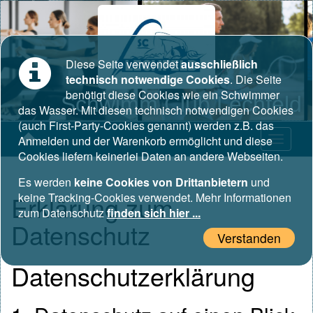
Diese Seite verwendet
ausschließlich
technisch notwendige Cookies
. Die Seite
benötigt diese Cookies wie ein Schwimmer
Schwimm Club Lechfeld
das Wasser. Mit diesen technisch notwendigen Cookies
(auch First-Party-Cookies genannt) werden z.B. das
Anmelden und der Warenkorb ermöglicht und diese
Cookies liefern keinerlei Daten an andere Webseiten.
Es werden
keine Cookies von Drittanbietern
und
Erklärung zum
keine Tracking-Cookies verwendet. Mehr Informationen
zum Datenschutz
finden sich hier ...
Datenschutz
Verstanden
Datenschutzerklärung